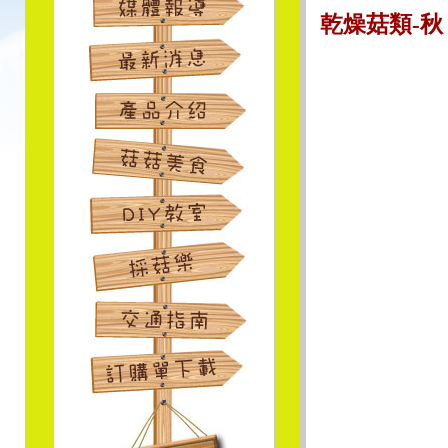
乾燥菇類-秋