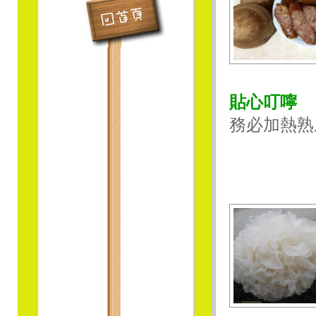
貼心叮嚀
務必加熱熟