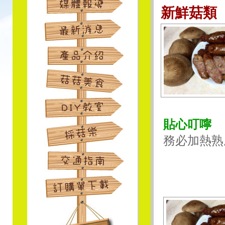
新鮮菇類
貼心叮嚀
務必加熱熟