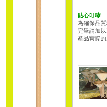
貼心叮嚀
為確保品質
完畢請加以
產品實際的