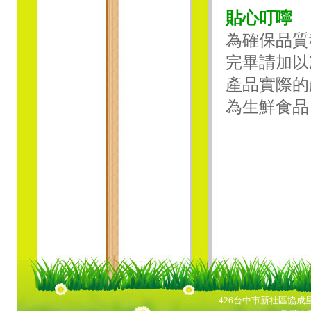
貼心叮嚀
為確保品質
完畢請加以
產品實際的
為生鮮食品
426台中市新社區協成里興中